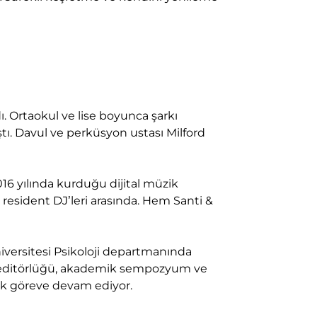
. Ortaokul ve lise boyunca şarkı
tı. Davul ve perküsyon ustası Milford
2016 yılında kurduğu dijital müzik
esident DJ’leri arasında. Hem Santi &
iversitesi Psikoloji departmanında
gi editörlüğü, akademik sempozyum ve
ak göreve devam ediyor.