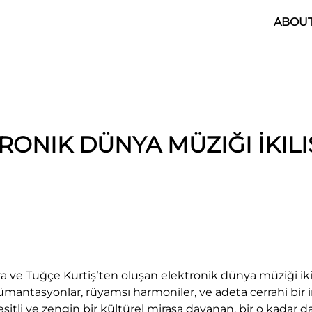
ABOU
RONIK DÜNYA MÜZIĞI İKILI
ra ve Tuğçe Kurtiş’ten oluşan elektronik dünya müziği ikil
ümantasyonlar, rüyamsı harmoniler, ve adeta cerrahi bir i
eşitli ve zengin bir kültürel mirasa dayanan, bir o kadar