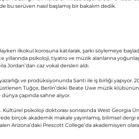
 de bu serüven nasıl başlamış bir bakalım dedik.
yken ilkokul korosuna katılarak, şarkı söylemeye başladı
ıllarında psikoloji, tiyatro ve müzik alanlarına yoğunlaş
a Jordan’dan caz vokal dersleri aldı.
yazarlığı ve prodüksiyonunda Santi ile iş birliği yapıyor. 
üstlenen Tuğçe, Berlin’deki Beate Uwe müzik klübünün r
le dünya çapında sahne alıyor.
 Kültürel psikoloji doktorası sonrasında West Georgia Ün
ürede birçok akademik makale yayınlamış, bilimsel der
Halen Arizona’daki Prescott College’da akademisyen olar