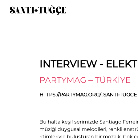
INTERVIEW - ELEKT
PARTYMAG – TÜRKİYE
HTTPS://PARTYMAG.ORG/...SANTI-TUGCE
Bu hafta keşif serimizde Santiago Ferrei
müziği duygusal melodileri, renkli enstr
ritimleriyle buluşturan bir mozaik. Çok ç