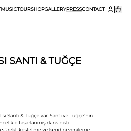
T
MUSIC
TOUR
SHOP
GALLERY
PRESS
CONTACT
SI SANTI & TUĞÇE
isi Santi & Tuğçe var. Santi ve Tuğçe’nin
ncelikle tasarlanmış dans pisti
 da sürekli keşfetme ve kendini yenileme